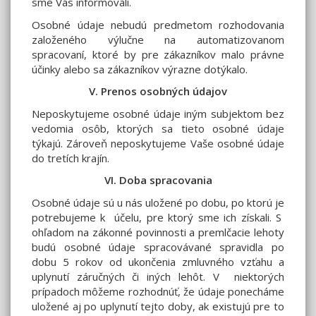
sme Vás informovali.
Osobné údaje nebudú predmetom rozhodovania
založeného výlučne na automatizovanom
spracovaní, ktoré by pre zákazníkov malo právne
účinky alebo sa zákazníkov výrazne dotýkalo.
V. Prenos osobných údajov
Neposkytujeme osobné údaje iným subjektom bez
vedomia osôb, ktorých sa tieto osobné údaje
týkajú. Zároveň neposkytujeme Vaše osobné údaje
do tretích krajín.
VI. Doba spracovania
Osobné údaje sú u nás uložené po dobu, po ktorú je
potrebujeme k účelu, pre ktorý sme ich získali. S
ohľadom na zákonné povinnosti a premlčacie lehoty
budú osobné údaje spracovávané spravidla po
dobu 5 rokov od ukončenia zmluvného vzťahu a
uplynutí záručných či iných lehôt. V niektorých
prípadoch môžeme rozhodnúť, že údaje ponecháme
uložené aj po uplynutí tejto doby, ak existujú pre to