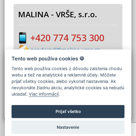
MALINA - VRŠE, s.r.o.
+420 774 753 300
prodejnd@malina-vrse.cz
Tento web používa cookies 🍪
Nájdete nás aj na Facebooku
Tento web používa cookies z dôvodu zaistenia chodu
webu a tiež na analytické a reklamné účely. Môžete
prijať všetky cookies, alebo vykonať nastavenia. Ak
nevykonáte žiadnu akciu, analytické cookies sa nebudú
NEZÁVÄZNÝ DOPYT
ukladať.
Viac informácií
.
Prijať všetko
Informácie o cookies
|
Zásady spracovanie osobných údajov
Nastavenie
|
Nastavenie cookies