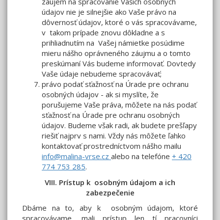
záujem na spracovanie Vašich osobných
údajov nie je silnejšie ako Vaše právo na
dôvernosť údajov, ktoré o vás spracovávame,
v takom prípade znovu dôkladne a s
prihliadnutím na Vašej námietke posúdime
mieru nášho oprávneného záujmu a o tomto
preskúmaní Vás budeme informovať. Dovtedy
Vaše údaje nebudeme spracovávať;
právo podať sťažnosť na Úrade pre ochranu
osobných údajov - ak si myslíte, že
porušujeme Vaše práva, môžete na nás podať
sťažnosť na Úrade pre ochranu osobných
údajov. Budeme však radi, ak budete prešľapy
riešiť najprv s nami. Vždy nás môžete ľahko
kontaktovať prostredníctvom nášho mailu
info@malina-vrse.cz
alebo na telefóne
+ 420
774 753 285
.
VIII. Prístup k osobným údajom a ich
zabezpečenie
Dbáme na to, aby k osobným údajom, ktoré
spracovávame, mali prístup len tí pracovníci