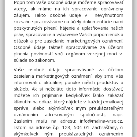
Popri tom Vaše osobné údaje môžeme spracovávať
vtedy, ak máme na ich spracovanie oprávnený
záujem. Takto osobné údaje v nevyhnutnom
rozsahu spracovávame na účely dokumentácie nami
poskytnutých plnení, hájenie a uplatňovania našich
práv, spracovanie a vybavenie Vašich pripomienok a
otázok a pre zasielanie marketingových oznámení.
Osobné údaje taktiež spracovávame za účelom
plnenia povinností voči orgánom verejnej moci v
súlade so zákonom.
Vaše osobné údaje spracovávané za účelom
zasielania marketingových oznámení, aby sme Vás
informovali o aktuálnej ponuke našich produktov a
služieb. Ak si neželáte tieto informácie dostávať,
môžete ich prijímanie kedykoľvek ľahko zakázať
kliknutím na odkaz, ktorý nájdete v každej emailovej
správe, alebo akýmkoľvek iným preukázateľným
oznámením adresovaným spoločnosti, napr.
Zaslaním mailu na adresu: info@malina-vrse.cz,
listom na adrese č.p. 123, 504 01 Zachrašťany, či
akýmkoľvek iným preukázateľných oznámením