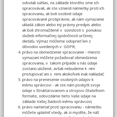
odvolali súhlas, na základe ktorého sme ich
spracovávali, ak ste vzniesli námietky proti ich
spracovaniu, ak boli osobné údaje
spracovávané protiprávne, ak nám vymazanie
ukladá zákon alebo iný právny predpis alebo
ak boli zhromaždené v súvislosti s ponukou
služieb informačnej spoločnosti určenej
dieťaťu. Výmaz môžeme odoprieť len z
dôvodov uvedených v GDPR;
právo na obmedzenie spracovanie - miesto
vymazaní môžete požadovať obmedzenia
spracovania, v takom prípade u nás údaje
zostanú uložené, avšak nebudeme k nim
pristupovať ani s nimi akokoľvek inak nakladať;
právo na prenesenie osobných údajov k
inému správcovi - ak ste nám poskytli svoje
údaje v štruktúrovanom a strojovo čitateľnom
formáte, odovzdáme tieto Vaše údaje na
základe Vašej žiadosti inému správcovi;
právo namietať proti spracovaniu - námietku
môžete uplatniť vtedy, ak si myslíte, že náš