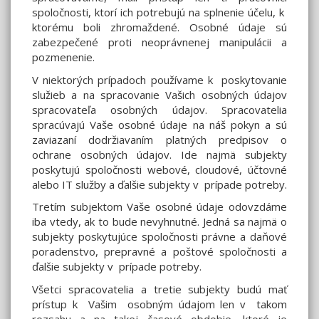
spoločnosti, ktorí ich potrebujú na splnenie účelu, k
ktorému boli zhromaždené. Osobné údaje sú
zabezpečené proti neoprávnenej manipulácii a
pozmenenie.
V niektorých prípadoch používame k poskytovanie
služieb a na spracovanie Vašich osobných údajov
spracovateľa osobných údajov. Spracovatelia
spracúvajú Vaše osobné údaje na náš pokyn a sú
zaviazaní dodržiavaním platných predpisov o
ochrane osobných údajov. Ide najmä subjekty
poskytujú spoločnosti webové, cloudové, účtovné
alebo IT služby a ďalšie subjekty v prípade potreby.
Tretím subjektom Vaše osobné údaje odovzdáme
iba vtedy, ak to bude nevyhnutné. Jedná sa najmä o
subjekty poskytujúce spoločnosti právne a daňové
poradenstvo, prepravné a poštové spoločnosti a
ďalšie subjekty v prípade potreby.
Všetci spracovatelia a tretie subjekty budú mať
prístup k Vašim osobným údajom len v takom
rozsahu a na takej časové obdobie, ktoré je