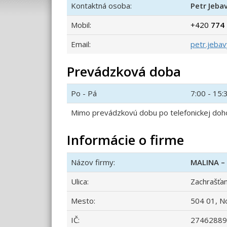
Kontaktná osoba:
Petr Jeba
Mobil:
+420
774
Email:
petr.jeba
Prevádzková doba
Po - Pá
7:00 - 15:
Mimo prevádzkovú dobu po telefonickej doh
Informácie o firme
Názov firmy:
MALINA – 
Ulica:
Zachrašťa
Mesto:
504 01, N
IČ:
27462889