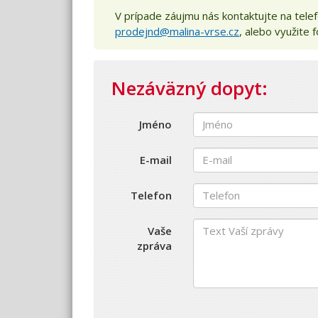
V prípade záujmu nás kontaktujte na tel
prodejnd@malina-vrse.cz
, alebo využite 
Nezáväzný dopyt:
Jméno
E-mail
Telefon
Vaše
zpráva