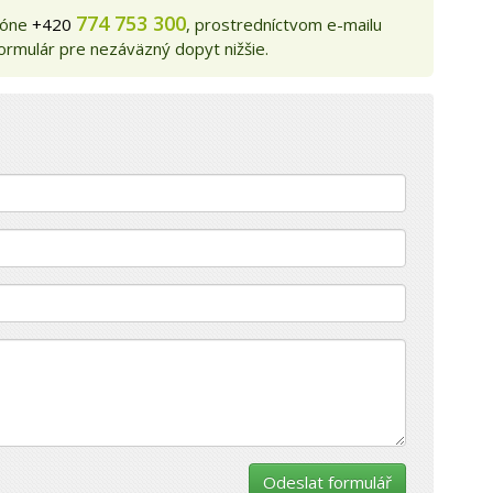
774 753 300
efóne
+420
, prostredníctvom e-mailu
formulár pre nezáväzný dopyt nižšie.
Odeslat formulář