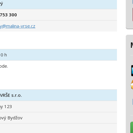
vý
 753 300
vy@malina-vrse.cz
30 h
ode.
VRŠE s.r.o.
ny 123
ový Bydžov