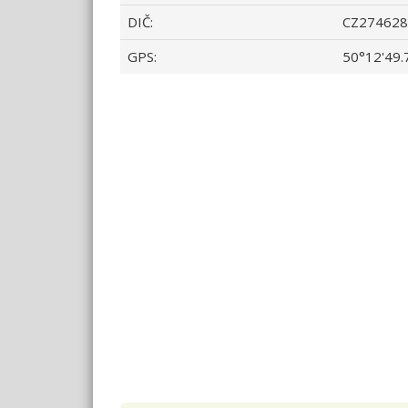
DIČ:
CZ274628
GPS:
50°12'49.