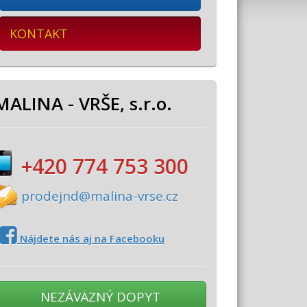
KONTAKT
MALINA - VRŠE, s.r.o.
+420 774 753 300
prodejnd@malina-vrse.cz
Nájdete nás aj na Facebooku
NEZÁVÄZNÝ DOPYT