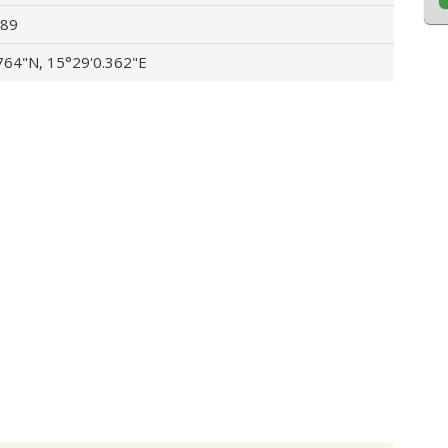
89
764"N, 15°29'0.362"E